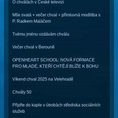
O chválách v České televizi
Mše svatá + večer chval + přímluvná modlitba s
P. Radkem Maláčem
Tvému jménu vzdávám chválu
Večer chval v Berouně
OPENHEART SCHOOL: NOVÁ FORMACE
PRO MLADÉ, KTEŘÍ CHTĚJÍ BLÍŽE K BOHU
Víkend chval 2025 na Velehradě
Chvály 50
Přijďte do kaple v útrobách střediska sociálních
služeb