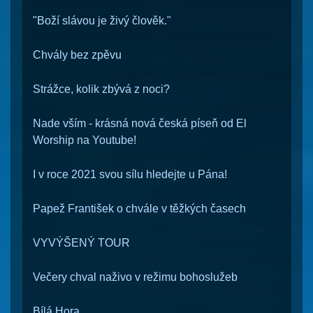
"Boží slávou je živý člověk."
Chvály bez zpěvu
Strážce, kolik zbývá z noci?
Nade vším - krásná nová česká píseň od El
Worship na Youtube!
I v roce 2021 svou sílu hledejte u Pána!
Papež František o chvále v těžkých časech
VYVÝŠENÝ TOUR
Večery chval naživo v režimu bohoslužeb
Bílá Hora